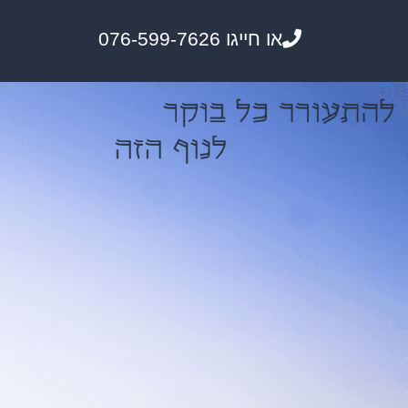
או חייגו 076-599-7626